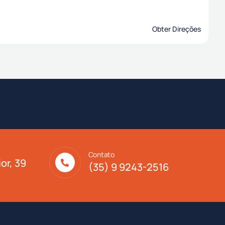
Obter Direções
Contato
or, 39
(35) 9 9243-2516