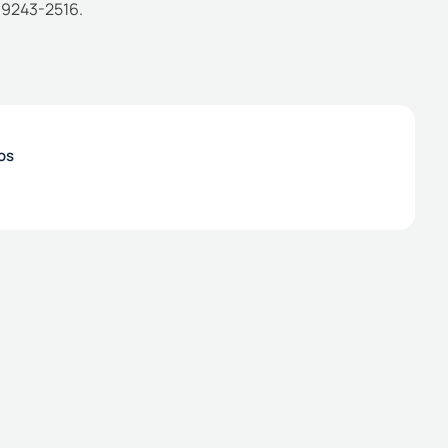
9 9243-2516.
os