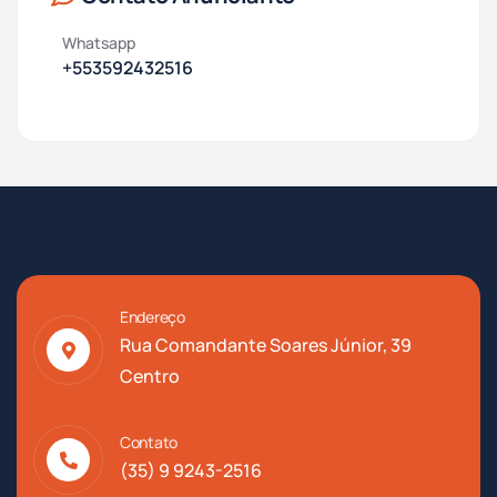
Whatsapp
+553592432516
Endereço
Rua Comandante Soares Júnior, 39
Centro
Contato
(35) 9 9243-2516