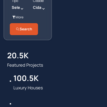
Tipo
Cidade
Selecione o tipo
Cidade
More
Search
20.5
K
Featured Projects
100.5
K
Luxury Houses