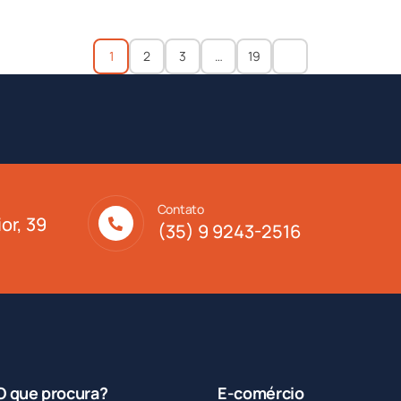
1
2
3
…
19
Contato
or, 39
(35) 9 9243-2516
O que procura?
E-comércio