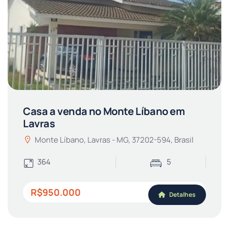
Casa a venda no Monte Líbano em
Lavras
Monte Líbano, Lavras - MG, 37202-594, Brasil
364
5
R$950.000
Detalhes