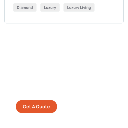
Diamond
Luxury
Luxury Living
Get Free
Consultations
SPECIAL ADVISORS
Quis autem vel eum iure
repreh ende
Get A Quote